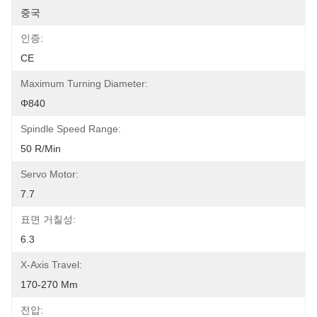
중국
인증:
CE
Maximum Turning Diameter:
Φ840
Spindle Speed Range:
50 R/min
Servo Motor:
7.7
표면 거칠성:
6.3
X-Axis Travel:
170-270 Mm
전압: