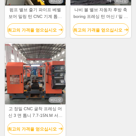
비디오
비디오
펌프 밸브 줄기 파이프 베벨
나비 볼 밸브 자동차 후방 축
보어 밀링 턴 CNC 기계 톱니
boring 프레싱 턴 머신 / 밀 턴
기계
Cnc
최고의 가격을 얻으십시오
최고의 가격을 얻으십시오
비디오
고 정밀 CNC 굴착 프레싱 머
신 3 면 톱니 7.7-15N.M 서보
모터
최고의 가격을 얻으십시오