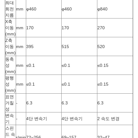
최대
회전
mm
φ460
φ460
φ840
지름
X축
이동
mm
170
170
270
(mm)
Z축
이동
mm
395
515
520
(mm)
동축
성
mm
≤0.1
≤0.1
≤0.15
(mm)
평행
성
mm
≤0.1
≤0.1
≤0.15
(mm)
표면
거칠
-
6.3
6.3
6.3
성
변속
-
4단 변속기
4단 변속기
2 속도 변경
기
스핀
드 속
r/min
72~256
69~157
32~47