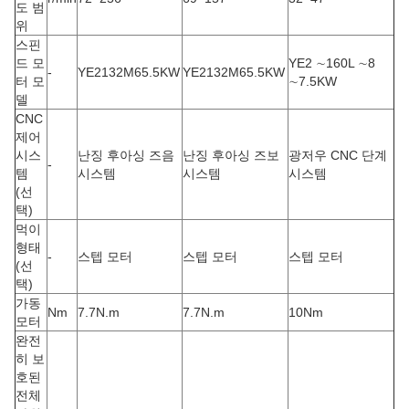
도 범
위
스핀
드 모
YE2 ∼160L ∼8
-
YE2132M65.5KW
YE2132M65.5KW
터 모
∼7.5KW
델
CNC
제어
시스
난징 후아싱 즈음
난징 후아싱 즈보
광저우 CNC 단계
-
템
시스템
시스템
시스템
(선
택)
먹이
형태
-
스텝 모터
스텝 모터
스텝 모터
(선
택)
가동
Nm
7.7N.m
7.7N.m
10Nm
모터
완전
히 보
호된
전체