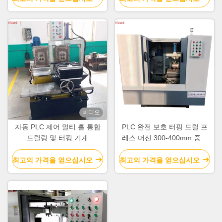
비디오
자동 PLC 제어 멀티 홀 통합
PLC 완전 보호 터핑 드릴 프
드릴링 및 터핑 기계
레스 머신 300-400mm 중간
YCZG200 / 300 HT
플랜지까지 센트 최대 가공 길
이
최고의 가격을 얻으십시오
최고의 가격을 얻으십시오