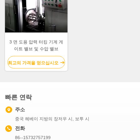
3 면 도용 압력 터킹 기계 게
이트 밸브 및 수압 밸브
최고의 가격을 얻으십시오
빠른 연락
주소
중국 헤베이 지방의 장저우 시, 보투 시
전화
86--15732757199