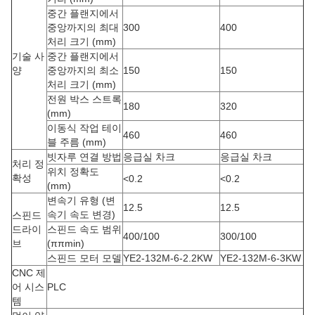
중간 플랜지에서
중앙까지의 최대
300
400
처리 크기 (mm)
기술 사
중간 플랜지에서
양
중앙까지의 최소
150
150
처리 크기 (mm)
전원 박스 스트록
180
320
(mm)
이동식 작업 테이
460
460
블 주름 (mm)
빗자루 연결 방법
응급실 차크
응급실 차크
처리 정
위치 정확도
확성
<0.2
<0.2
(mm)
변속기 유형 (변
12.5
12.5
속기 속도 변경)
스핀드
드라이
스핀드 속도 범위
400/100
300/100
브
(ππmin)
스핀드 모터 모델
YE2-132M-6-2.2KW
YE2-132M-6-3KW
CNC 제
어 시스
PLC
템