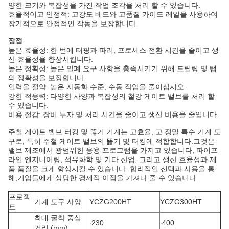
양한 크기와 복잡성을 가진 작업 조각을 처리 할 수 있습니다.
효율적이고 안정적: 고강도 베드와 고품질 가이드 레일을 사용하여
장기적으로 안정적인 작동을 보장합니다.
장점
높은 효율성: 한 번에 터핑과 파리, 프로세스 전환 시간을 줄이고 생
산 효율성을 향상시킵니다.
높은 정확성: 높은 밀폐 요구 사항을 충족시키기 위해 드릴링 및 탭
의 정확성을 보장합니다.
인력을 절약: 높은 자동화 수준, 수동 작업을 줄이십시오.
강한 적응력: 다양한 사양과 복잡성의 철강 게이트 밸브를 처리 할
수 있습니다.
비용 절감: 장비 투자 및 처리 시간을 줄이고 생산 비용을 줄입니다.
주철 게이트 밸브 터킹 및 뚫기 기계는 고효율, 고 정밀 특수 기계 도
구로, 특히 주철 게이트 밸브의 뚫기 및 터킹에 적합합니다.그것은
밸브 제조에서 광범위한 응용 프로그램을 가지고 있습니다, 파이프
라인 엔지니어링, 석유화학 및 기타 산업, 그리고 생산 효율성과 제
품 품질을 크게 향상시킬 수 있습니다. 합리적인 선택과 사용을 통
해,기업들에게 상당한 경제적 이점을 가져다 줄 수 있습니다..
프로젝
기계 도구 사양
YCZG200HT
YCZG300HT
트
최대 굴착 중심
∙
230
∙
400
거리 (mm)