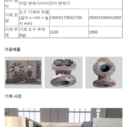
먹이 양
수압 변속기/사이인더 변속기
식
도구 기계의 차원
기계 모
(길이 x 너비 x 높
2300X1700X1700
2500X1900X1800
양
이 mm)
기계 무
기계 도구 무게
1100
1800
게
(kg)
가공제품
기계 사진