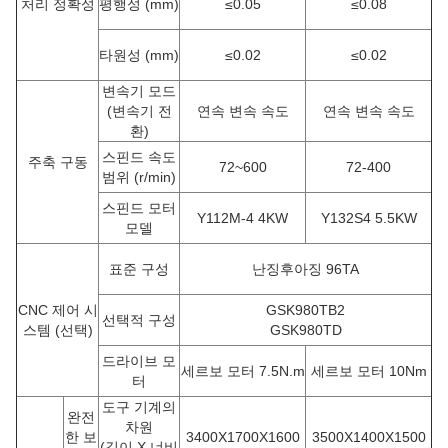
처리 정확성
평행성 (mm)
≤0.05
≤0.08
타원성 (mm)
≤0.02
≤0.02
변속기 모드
(변속기 전
연속 변속 속도
연속 변속 속도
환)
스핀드 속도
주축 구동
72~600
72-400
범위 (r/min)
스핀드 모터
Y112M-4 4KW
Y132S4
5.5KW
모델
표준 구성
난징후아징 96TA
CNC 제어 시
GSK980TB2
선택적 구성
스템 (선택)
GSK980TD
드라이브 모
세르보 모터 7.5N.m
세르보 모터 10Nm
터
도구 기계의
완전
차원
한 보
3400X1700X1600
3500X1400X1500
(길이 X 너비