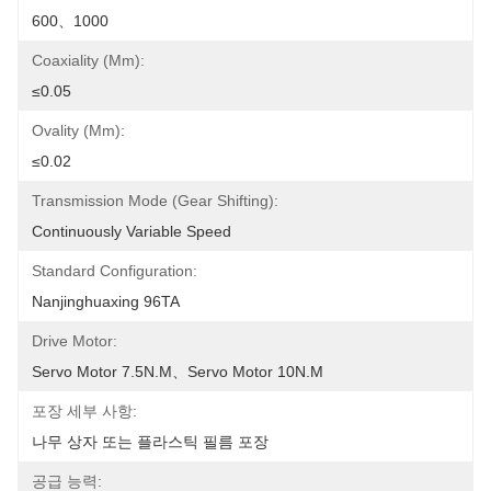
600、1000
Coaxiality (mm):
≤0.05
Ovality (mm):
≤0.02
Transmission Mode (gear Shifting):
Continuously Variable Speed
Standard Configuration:
Nanjinghuaxing 96TA
Drive Motor:
Servo Motor 7.5N.m、Servo Motor 10N.m
포장 세부 사항:
나무 상자 또는 플라스틱 필름 포장
공급 능력: