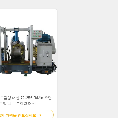
드릴링 머신 72-256 R/Min 측면
구멍 밸브 드릴링 머신
의 가격을 얻으십시오