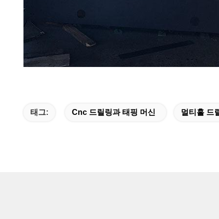
태그:
Cnc 드릴링과 태핑 머신
멀티홀 드