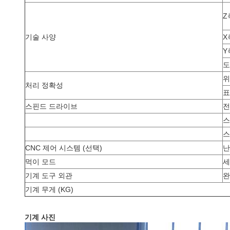
Z
기술 사양
X
Y
도
위
처리 정확성
표
스핀드 드라이브
전
스
스
CNC 제어 시스템 (선택)
난
먹이 모드
세
기계 도구 외관
완
기계 무게 (KG)
기계 사진