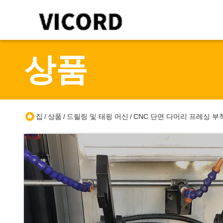
상품
집
상품
드릴링 및 태핑 머신
CNC 단면 다머리 프레싱 부
/
/
/