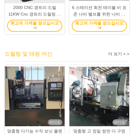
2000 CNC 갱트리 드릴
6 스테이션 회전 테이블 비 표
11KW Cnc 갱트리 드릴링 머
준 나비 밸브를 위한 나비 밸
신
브 가공 기계
최고의 가격을 얻으십시오
최고의 가격을 얻으십시오
드릴링 및 태핑 머신
더 보기 > >
비디오
비디오
맞춤형 다기능 수직 보닛 플랜
맞춤형 고 정밀 쌍면 다 구멍