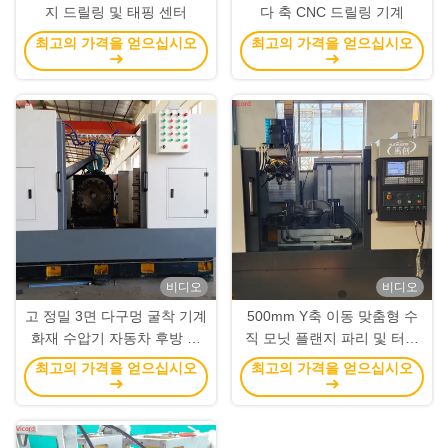
지 드릴링 및 태핑 센터
다 축 CNC 드릴링 기계
최고의 가격을 얻으십시오
최고의 가격을 얻으십시오
비디오
비디오
고 정밀 3면 다구멍 굴착 기계
500mm Y축 이동 맞춤형 수
화재 수압기 자동차 후방 축
직 모닛 플랜지 파리 및 터핑
밸브
센터 ≤0.015/3000 위치 정확
최고의 가격을 얻으십시오
최고의 가격을 얻으십시오
성