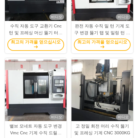
비디오
비디오
수직 자동 도구 교환기 Cnc
완전 자동 수직 밀 턴 기계 도
턴 및 프레싱 머신 뚫기 터핑
구 변경 뚫기 탭 및 밀링 턴 기
센터 10kW
계
최고의 가격을 얻으십시오
최고의 가격을 얻으십시오
비디오
비디오
밸브 모네트 자동 도구 변경
고 정밀 회전 머리 수직 뚫기
Vmc Cnc 기계 수직 드릴링
및 프레싱 기계 CNC 3000KG